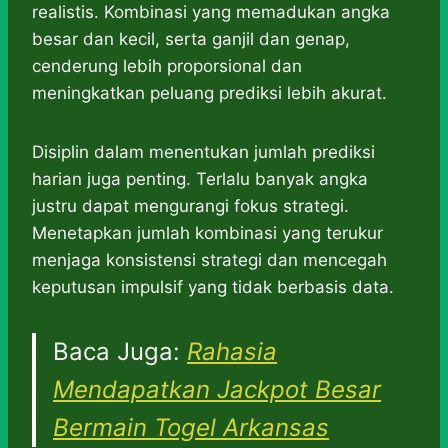
realistis. Kombinasi yang memadukan angka
besar dan kecil, serta ganjil dan genap,
cenderung lebih proporsional dan
meningkatkan peluang prediksi lebih akurat.
Disiplin dalam menentukan jumlah prediksi
harian juga penting. Terlalu banyak angka
justru dapat mengurangi fokus strategi.
Menetapkan jumlah kombinasi yang terukur
menjaga konsistensi strategi dan mencegah
keputusan impulsif yang tidak berbasis data.
Baca Juga:
Rahasia
Mendapatkan Jackpot Besar
Bermain Togel Arkansas