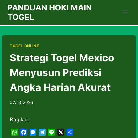
Skip
PANDUAN HOKI MAIN
to
TOGEL
content
TOGEL ONLINE
Strategi Togel Mexico
Menyusun Prediksi
Angka Harian Akurat
02/13/2026
Bagikan
W
F
M
T
L
X
S