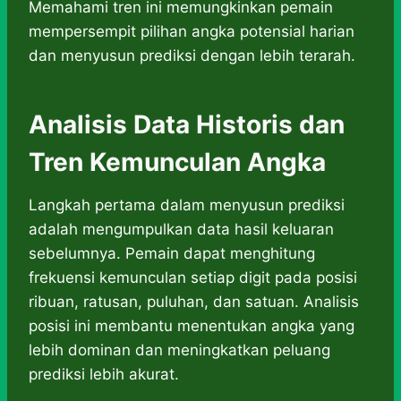
Memahami tren ini memungkinkan pemain
mempersempit pilihan angka potensial harian
dan menyusun prediksi dengan lebih terarah.
Analisis Data Historis dan
Tren Kemunculan Angka
Langkah pertama dalam menyusun prediksi
adalah mengumpulkan data hasil keluaran
sebelumnya. Pemain dapat menghitung
frekuensi kemunculan setiap digit pada posisi
ribuan, ratusan, puluhan, dan satuan. Analisis
posisi ini membantu menentukan angka yang
lebih dominan dan meningkatkan peluang
prediksi lebih akurat.