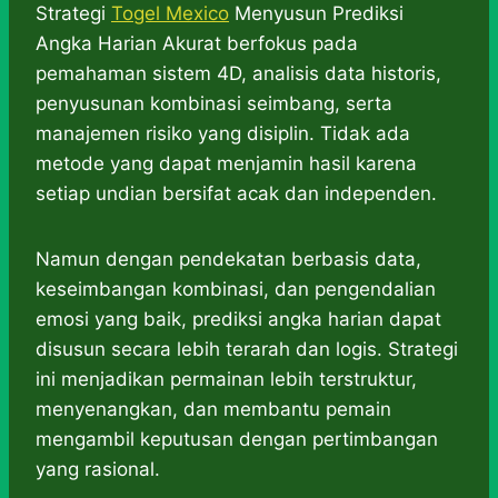
Strategi
Togel Mexico
Menyusun Prediksi
Angka Harian Akurat berfokus pada
pemahaman sistem 4D, analisis data historis,
penyusunan kombinasi seimbang, serta
manajemen risiko yang disiplin. Tidak ada
metode yang dapat menjamin hasil karena
setiap undian bersifat acak dan independen.
Namun dengan pendekatan berbasis data,
keseimbangan kombinasi, dan pengendalian
emosi yang baik, prediksi angka harian dapat
disusun secara lebih terarah dan logis. Strategi
ini menjadikan permainan lebih terstruktur,
menyenangkan, dan membantu pemain
mengambil keputusan dengan pertimbangan
yang rasional.