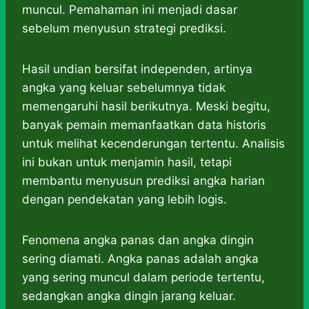
muncul. Pemahaman ini menjadi dasar
sebelum menyusun strategi prediksi.
Hasil undian bersifat independen, artinya
angka yang keluar sebelumnya tidak
memengaruhi hasil berikutnya. Meski begitu,
banyak pemain memanfaatkan data historis
untuk melihat kecenderungan tertentu. Analisis
ini bukan untuk menjamin hasil, tetapi
membantu menyusun prediksi angka harian
dengan pendekatan yang lebih logis.
Fenomena angka panas dan angka dingin
sering diamati. Angka panas adalah angka
yang sering muncul dalam periode tertentu,
sedangkan angka dingin jarang keluar.