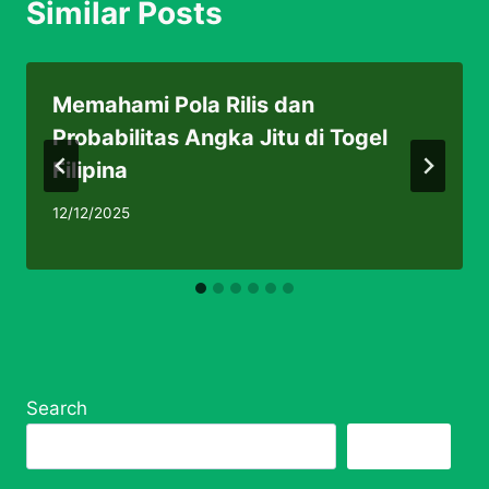
Similar Posts
Memahami Pola Rilis dan
Probabilitas Angka Jitu di Togel
Filipina
12/12/2025
Search
Search