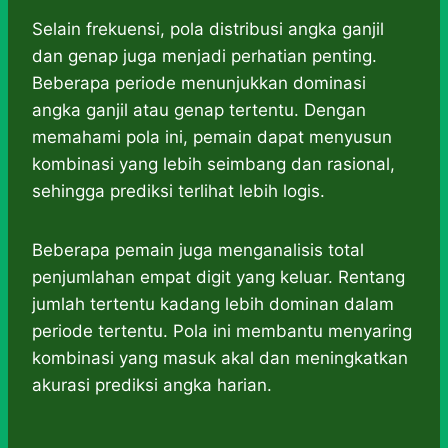
Selain frekuensi, pola distribusi angka ganjil
dan genap juga menjadi perhatian penting.
Beberapa periode menunjukkan dominasi
angka ganjil atau genap tertentu. Dengan
memahami pola ini, pemain dapat menyusun
kombinasi yang lebih seimbang dan rasional,
sehingga prediksi terlihat lebih logis.
Beberapa pemain juga menganalisis total
penjumlahan empat digit yang keluar. Rentang
jumlah tertentu kadang lebih dominan dalam
periode tertentu. Pola ini membantu menyaring
kombinasi yang masuk akal dan meningkatkan
akurasi prediksi angka harian.