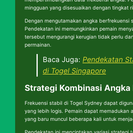
mingguan yang disesuaikan dengan tingkat ri
Dengan mengutamakan angka berfrekuensi sta
Pendekatan ini memungkinkan pemain menyalu
tersebut mengurangi kerugian tidak perlu d
permainan.
Baca Juga:
Pendekatan St
di Togel Singapore
Strategi Kombinasi Angka
Frekuensi stabil di Togel Sydney dapat dig
yang lebih logis. Pemain dapat memadukan a
yang baru muncul beberapa kali untuk menj
Pendekatan ini menciptakan variasi strategi 