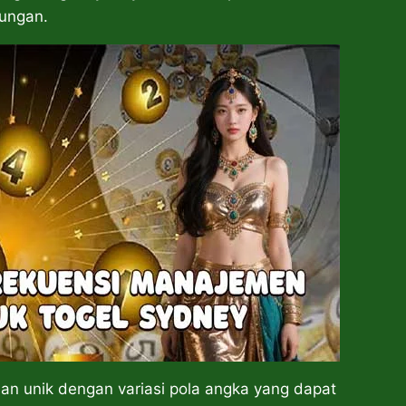
tungan.
n unik dengan variasi pola angka yang dapat