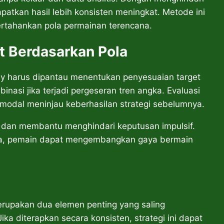
atkan hasil lebih konsisten meningkat. Metode ini
ertahankan pola permainan terencana.
t Berdasarkan Pola
ey harus dipantau menentukan penyesuaian target
nasi jika terjadi pergeseran tren angka. Evaluasi
 modal meninjau keberhasilan strategi sebelumnya.
n dan membantu menghindari keputusan impulsif.
la, pemain dapat mengembangkan gaya bermain
rupakan dua elemen penting yang saling
a diterapkan secara konsisten, strategi ini dapat