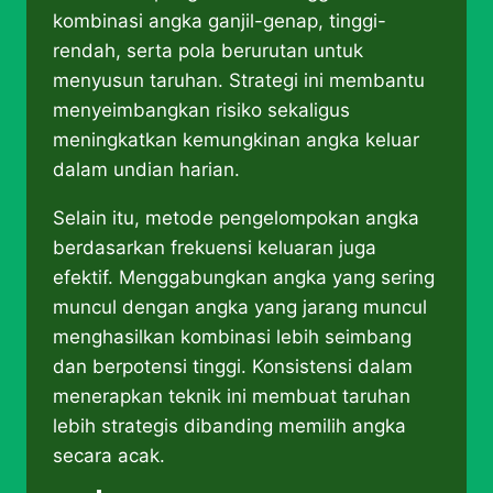
kombinasi angka ganjil-genap, tinggi-
rendah, serta pola berurutan untuk
menyusun taruhan. Strategi ini membantu
menyeimbangkan risiko sekaligus
meningkatkan kemungkinan angka keluar
dalam undian harian.
Selain itu, metode pengelompokan angka
berdasarkan frekuensi keluaran juga
efektif. Menggabungkan angka yang sering
muncul dengan angka yang jarang muncul
menghasilkan kombinasi lebih seimbang
dan berpotensi tinggi. Konsistensi dalam
menerapkan teknik ini membuat taruhan
lebih strategis dibanding memilih angka
secara acak.