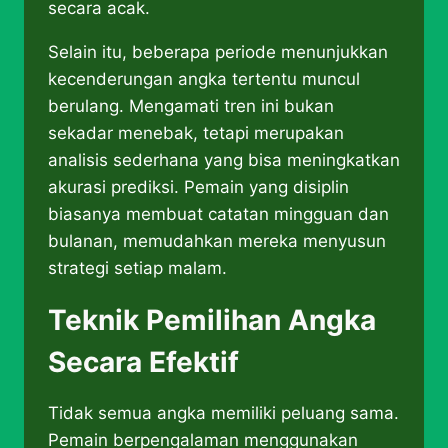
secara acak.
Selain itu, beberapa periode menunjukkan
kecenderungan angka tertentu muncul
berulang. Mengamati tren ini bukan
sekadar menebak, tetapi merupakan
analisis sederhana yang bisa meningkatkan
akurasi prediksi. Pemain yang disiplin
biasanya membuat catatan mingguan dan
bulanan, memudahkan mereka menyusun
strategi setiap malam.
Teknik Pemilihan Angka
Secara Efektif
Tidak semua angka memiliki peluang sama.
Pemain berpengalaman menggunakan