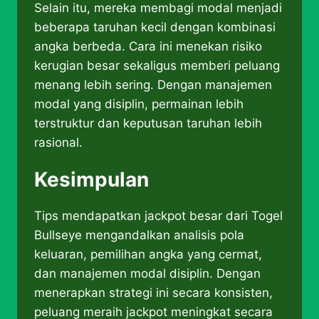
Selain itu, mereka membagi modal menjadi
beberapa taruhan kecil dengan kombinasi
angka berbeda. Cara ini menekan risiko
kerugian besar sekaligus memberi peluang
menang lebih sering. Dengan manajemen
modal yang disiplin, permainan lebih
terstruktur dan keputusan taruhan lebih
rasional.
Kesimpulan
Tips mendapatkan jackpot besar dari Togel
Bullseye mengandalkan analisis pola
keluaran, pemilihan angka yang cermat,
dan manajemen modal disiplin. Dengan
menerapkan strategi ini secara konsisten,
peluang meraih jackpot meningkat secara