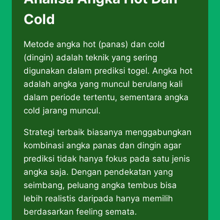
Cold
Metode angka hot (panas) dan cold
(dingin) adalah teknik yang sering
digunakan dalam prediksi togel. Angka hot
adalah angka yang muncul berulang kali
dalam periode tertentu, sementara angka
cold jarang muncul.
Strategi terbaik biasanya menggabungkan
kombinasi angka panas dan dingin agar
prediksi tidak hanya fokus pada satu jenis
angka saja. Dengan pendekatan yang
seimbang, peluang angka tembus bisa
lebih realistis daripada hanya memilih
berdasarkan feeling semata.