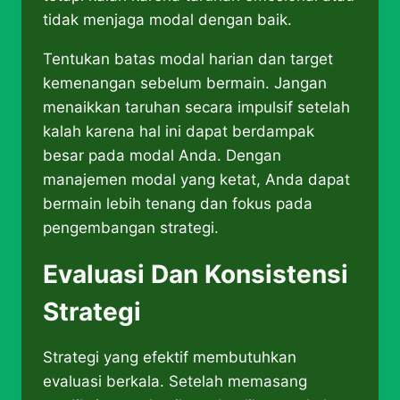
tidak menjaga modal dengan baik.
Tentukan batas modal harian dan target
kemenangan sebelum bermain. Jangan
menaikkan taruhan secara impulsif setelah
kalah karena hal ini dapat berdampak
besar pada modal Anda. Dengan
manajemen modal yang ketat, Anda dapat
bermain lebih tenang dan fokus pada
pengembangan strategi.
Evaluasi Dan Konsistensi
Strategi
Strategi yang efektif membutuhkan
evaluasi berkala. Setelah memasang