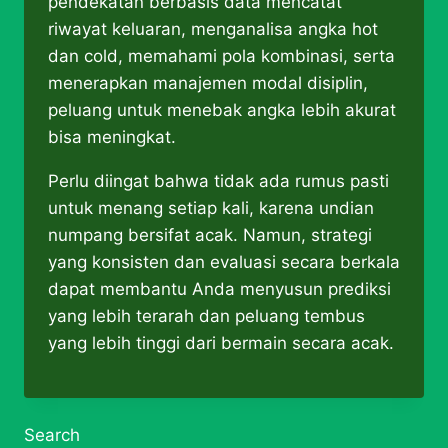
pendekatan berbasis data mencatat
riwayat keluaran, menganalisa angka hot
dan cold, memahami pola kombinasi, serta
menerapkan manajemen modal disiplin,
peluang untuk menebak angka lebih akurat
bisa meningkat.
Perlu diingat bahwa tidak ada rumus pasti
untuk menang setiap kali, karena undian
numpang bersifat acak. Namun, strategi
yang konsisten dan evaluasi secara berkala
dapat membantu Anda menyusun prediksi
yang lebih terarah dan peluang tembus
yang lebih tinggi dari bermain secara acak.
Search