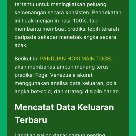
tertentu untuk meningkatkan peluang
kemenangan secara konsisten. Pendekatan
ini tidak menjamin hasil 100%, tapi
membantu membuat prediksi lebih terarah
daripada sekadar menebak angka secara
acak.
Berikut ini
PANDUAN HOKI MAIN TOGEL
akan membahas ampuh menang terus
prediksi Togel Venezuela akurat
menggunakan analisa data keluaran, pola
angka hot‑cold, dan strategi disiplin harian.
Mencatat Data Keluaran
Terbaru
Langkah paling dasar namun penting