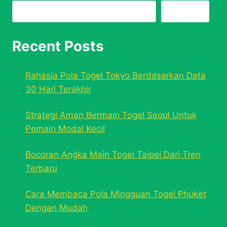
Search
Recent Posts
Rahasia Pola Togel Tokyo Berdasarkan Data
30 Hari Terakhir
Strategi Aman Bermain Togel Seoul Untuk
Pemain Modal Kecil
Bocoran Angka Main Togel Taipei Dari Tren
Terbaru
Cara Membaca Pola Mingguan Togel Phuket
Dengan Mudah