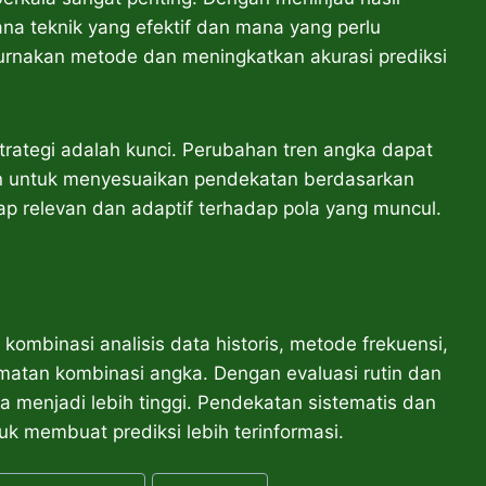
na teknik yang efektif dan mana yang perlu
rnakan metode dan meningkatkan akurasi prediksi
 strategi adalah kunci. Perubahan tren angka dapat
n untuk menyesuaikan pendekatan berdasarkan
p relevan dan adaptif terhadap pola yang muncul.
ombinasi analisis data historis, metode frekuensi,
gamatan kombinasi angka. Dengan evaluasi rutin dan
 menjadi lebih tinggi. Pendekatan sistematis dan
tuk membuat prediksi lebih terinformasi.