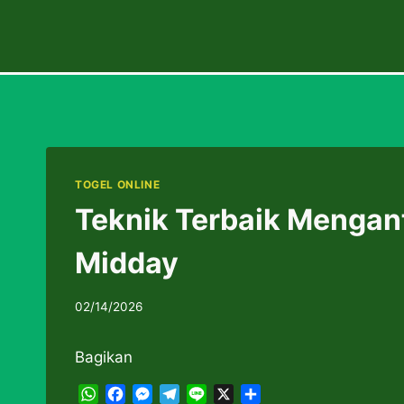
Skip
to
content
TOGEL ONLINE
Teknik Terbaik Menganti
Midday
02/14/2026
Bagikan
W
F
M
T
L
X
S