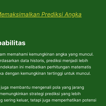
Memaksimalkan Prediksi Angka
abilitas
g dalam memahami kemungkinan angka yang muncul.
asarkan data historis, prediksi menjadi lebih
endekatan ini melibatkan perhitungan matematis
 dengan kemungkinan tertinggi untuk muncul.
as juga membantu mengenali pola yang jarang
i memungkinkan strategi prediksi yang lebih
 sering keluar, tetapi juga memperhatikan potensi