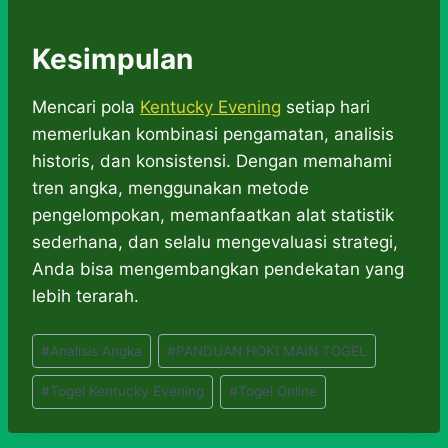
Kesimpulan
Mencari pola
Kentucky Evening
setiap hari
memerlukan kombinasi pengamatan, analisis
historis, dan konsistensi. Dengan memahami
tren angka, menggunakan metode
pengelompokan, memanfaatkan alat statistik
sederhana, dan selalu mengevaluasi strategi,
Anda bisa mengembangkan pendekatan yang
lebih terarah.
Post
#
Analisis Angka
#
PANDUAN HOKI MAIN TOGEL
Tags:
#
Togel Kentucky Evening
#
Togel Online