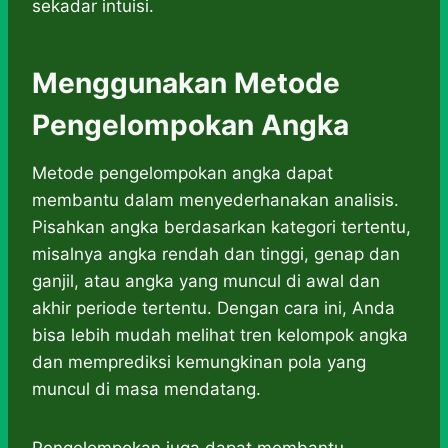
sekadar intuisi.
Menggunakan Metode
Pengelompokan Angka
Metode pengelompokan angka dapat
membantu dalam menyederhanakan analisis.
Pisahkan angka berdasarkan kategori tertentu,
misalnya angka rendah dan tinggi, genap dan
ganjil, atau angka yang muncul di awal dan
akhir periode tertentu. Dengan cara ini, Anda
bisa lebih mudah melihat tren kelompok angka
dan memprediksi kemungkinan pola yang
muncul di masa mendatang.