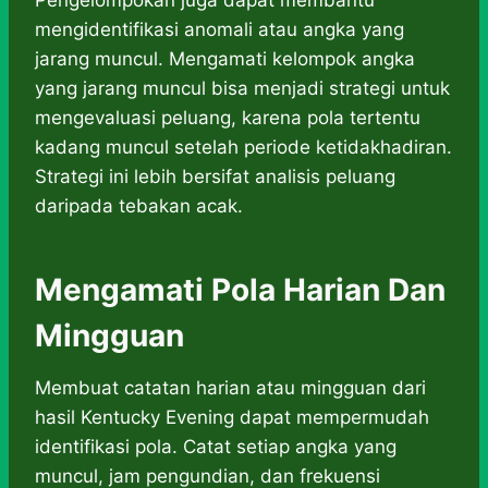
Pengelompokan juga dapat membantu
mengidentifikasi anomali atau angka yang
jarang muncul. Mengamati kelompok angka
yang jarang muncul bisa menjadi strategi untuk
mengevaluasi peluang, karena pola tertentu
kadang muncul setelah periode ketidakhadiran.
Strategi ini lebih bersifat analisis peluang
daripada tebakan acak.
Mengamati Pola Harian Dan
Mingguan
Membuat catatan harian atau mingguan dari
hasil Kentucky Evening dapat mempermudah
identifikasi pola. Catat setiap angka yang
muncul, jam pengundian, dan frekuensi