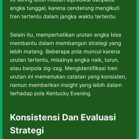
angka tunggal, karena cenderung mengikuti
tren tertentu dalam jangka waktu tertentu.
Selain itu, memperhatikan urutan angka bisa
membantu dalam membangun strategi yang
lebih matang. Beberapa pola muncul karena
urutan tertentu, misalnya angka naik, turun,
atau berpola zig-zag. Mengidentifikasi tren
urutan ini memerlukan catatan yang konsisten,
namun memberikan insight yang lebih dalam
terhadap pola Kentucky Evening.
Konsistensi Dan Evaluasi
Strategi