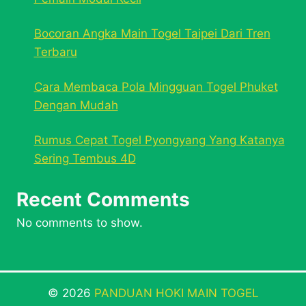
Bocoran Angka Main Togel Taipei Dari Tren
Terbaru
Cara Membaca Pola Mingguan Togel Phuket
Dengan Mudah
Rumus Cepat Togel Pyongyang Yang Katanya
Sering Tembus 4D
Recent Comments
No comments to show.
© 2026
PANDUAN HOKI MAIN TOGEL