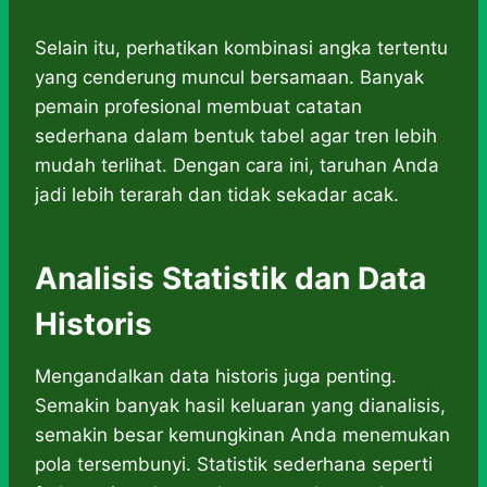
Selain itu, perhatikan kombinasi angka tertentu
yang cenderung muncul bersamaan. Banyak
pemain profesional membuat catatan
sederhana dalam bentuk tabel agar tren lebih
mudah terlihat. Dengan cara ini, taruhan Anda
jadi lebih terarah dan tidak sekadar acak.
Analisis Statistik dan Data
Historis
Mengandalkan data historis juga penting.
Semakin banyak hasil keluaran yang dianalisis,
semakin besar kemungkinan Anda menemukan
pola tersembunyi. Statistik sederhana seperti