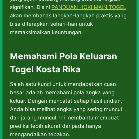
signifikan. Disini
PANDUAN HOKI MAIN TOGEL
akan membahas langkah-langkah praktis yang
bisa diterapkan sehari-hari untuk
memaksimalkan keuntungan.
Memahami Pola Keluaran
Togel Kosta Rika
Salah satu kunci untuk mendapatkan cuan
besar adalah memahami pola angka yang
keluar. Dengan mencatat setiap hasil undian,
Anda bisa melihat angka yang sering muncul
dan jarang muncul. Ini membantu membuat
prediksi lebih akurat daripada hanya
mengandalkan tebakan.