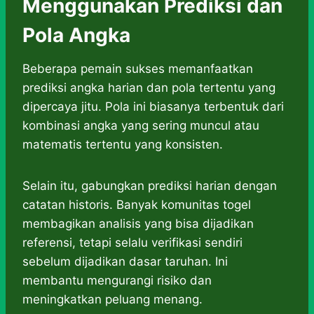
Menggunakan Prediksi dan
Pola Angka
Beberapa pemain sukses memanfaatkan
prediksi angka harian dan pola tertentu yang
dipercaya jitu. Pola ini biasanya terbentuk dari
kombinasi angka yang sering muncul atau
matematis tertentu yang konsisten.
Selain itu, gabungkan prediksi harian dengan
catatan historis. Banyak komunitas togel
membagikan analisis yang bisa dijadikan
referensi, tetapi selalu verifikasi sendiri
sebelum dijadikan dasar taruhan. Ini
membantu mengurangi risiko dan
meningkatkan peluang menang.