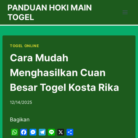
Skip
PANDUAN HOKI MAIN
to
TOGEL
content
TOGEL ONLINE
Cara Mudah
Menghasilkan Cuan
Besar Togel Kosta Rika
12/14/2025
Bagikan
W
F
M
T
L
X
S