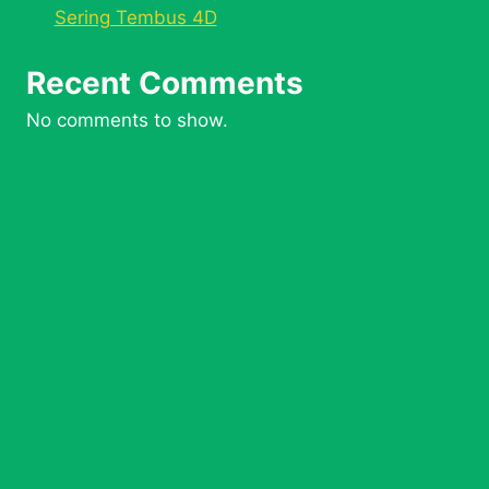
Sering Tembus 4D
Recent Comments
No comments to show.