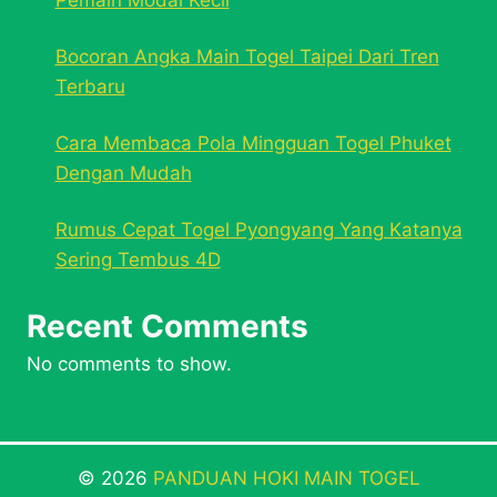
Bocoran Angka Main Togel Taipei Dari Tren
Terbaru
Cara Membaca Pola Mingguan Togel Phuket
Dengan Mudah
Rumus Cepat Togel Pyongyang Yang Katanya
Sering Tembus 4D
Recent Comments
No comments to show.
© 2026
PANDUAN HOKI MAIN TOGEL