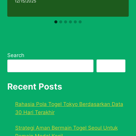
12/15/2025
Search
Search
Recent Posts
Rahasia Pola Togel Tokyo Berdasarkan Data
30 Hari Terakhir
Strategi Aman Bermain Togel Seoul Untuk
Pemain Modal Kecil