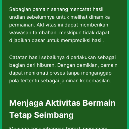
Sebagian pemain senang mencatat hasil
undian sebelumnya untuk melihat dinamika
permainan. Aktivitas ini dapat memberikan
wawasan tambahan, meskipun tidak dapat
dijadikan dasar untuk memprediksi hasil.
Catatan hasil sebaiknya diperlakukan sebagai
bagian dari hiburan. Dengan demikian, pemain
dapat menikmati proses tanpa menganggap
pola tertentu sebagai jaminan keberhasilan.
Menjaga Aktivitas Bermain
Tetap Seimbang
Menjaga keseimbangan berarti memahami