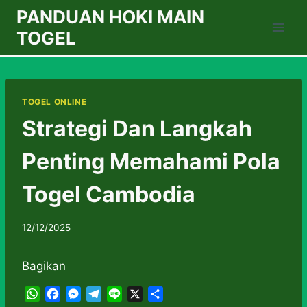
Skip
PANDUAN HOKI MAIN
to
TOGEL
content
TOGEL ONLINE
Strategi Dan Langkah
Penting Memahami Pola
Togel Cambodia
12/12/2025
Bagikan
W
F
M
T
L
X
S