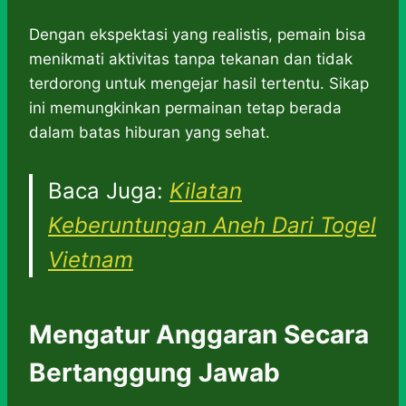
Dengan ekspektasi yang realistis, pemain bisa
menikmati aktivitas tanpa tekanan dan tidak
terdorong untuk mengejar hasil tertentu. Sikap
ini memungkinkan permainan tetap berada
dalam batas hiburan yang sehat.
Baca Juga:
Kilatan
Keberuntungan Aneh Dari Togel
Vietnam
Mengatur Anggaran Secara
Bertanggung Jawab