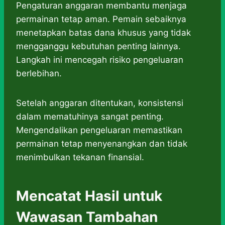
Pengaturan anggaran membantu menjaga
permainan tetap aman. Pemain sebaiknya
menetapkan batas dana khusus yang tidak
mengganggu kebutuhan penting lainnya.
Langkah ini mencegah risiko pengeluaran
berlebihan.
Setelah anggaran ditentukan, konsistensi
dalam mematuhinya sangat penting.
Mengendalikan pengeluaran memastikan
permainan tetap menyenangkan dan tidak
menimbulkan tekanan finansial.
Mencatat Hasil untuk
Wawasan Tambahan