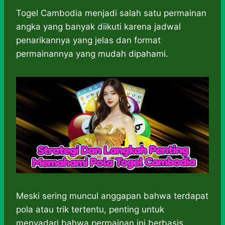
h
a
e
e
i
h
a
c
s
l
n
a
Togel Cambodia menjadi salah satu permainan
t
e
s
e
e
r
angka yang banyak diikuti karena jadwal
s
b
e
g
e
penarikannya yang jelas dan format
A
o
n
r
permainannya yang mudah dipahami.
p
o
g
a
p
k
e
m
r
Meski sering muncul anggapan bahwa terdapat
pola atau trik tertentu, penting untuk
menyadari bahwa permainan ini berbasis