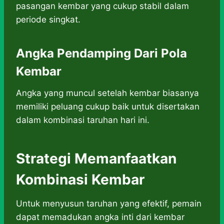
pasangan kembar yang cukup stabil dalam
periode singkat.
Angka Pendamping Dari Pola
Kembar
Angka yang muncul setelah kembar biasanya
memiliki peluang cukup baik untuk disertakan
dalam kombinasi taruhan hari ini.
Strategi Memanfaatkan
Kombinasi Kembar
Untuk menyusun taruhan yang efektif, pemain
dapat memadukan angka inti dari kembar