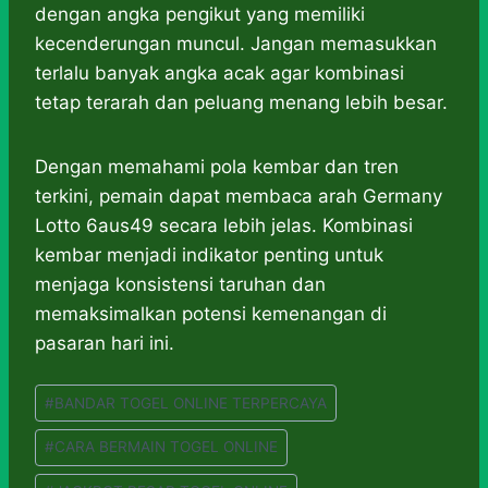
dengan angka pengikut yang memiliki
kecenderungan muncul. Jangan memasukkan
terlalu banyak angka acak agar kombinasi
tetap terarah dan peluang menang lebih besar.
Dengan memahami pola kembar dan tren
terkini, pemain dapat membaca arah Germany
Lotto 6aus49 secara lebih jelas. Kombinasi
kembar menjadi indikator penting untuk
menjaga konsistensi taruhan dan
memaksimalkan potensi kemenangan di
pasaran hari ini.
Post
#
BANDAR TOGEL ONLINE TERPERCAYA
Tags:
#
CARA BERMAIN TOGEL ONLINE