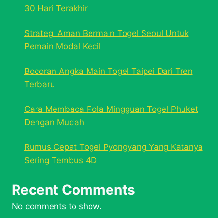
30 Hari Terakhir
Strategi Aman Bermain Togel Seoul Untuk
Pemain Modal Kecil
Bocoran Angka Main Togel Taipei Dari Tren
Terbaru
Cara Membaca Pola Mingguan Togel Phuket
Dengan Mudah
Rumus Cepat Togel Pyongyang Yang Katanya
Sering Tembus 4D
Recent Comments
No comments to show.