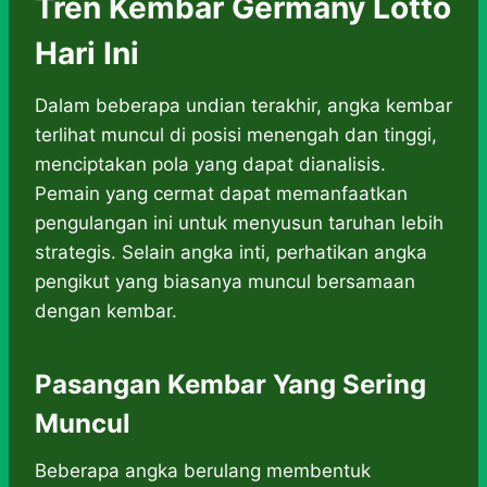
Tren Kembar Germany Lotto
Hari Ini
Dalam beberapa undian terakhir, angka kembar
terlihat muncul di posisi menengah dan tinggi,
menciptakan pola yang dapat dianalisis.
Pemain yang cermat dapat memanfaatkan
pengulangan ini untuk menyusun taruhan lebih
strategis. Selain angka inti, perhatikan angka
pengikut yang biasanya muncul bersamaan
dengan kembar.
Pasangan Kembar Yang Sering
Muncul
Beberapa angka berulang membentuk