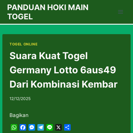
Skip
PANDUAN HOKI MAIN
to
TOGEL
content
TOGEL ONLINE
Suara Kuat Togel
Germany Lotto 6aus49
Dari Kombinasi Kembar
12/12/2025
Bagikan
W
F
M
T
L
X
S