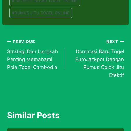
#
JACKPOT BESAR TOGEL ONLINE
#
RUMUS JITU TOGEL ONLINE
Post
PREVIOUS
NEXT
Strategi Dan Langkah
Dominasi Baru Togel
navigation
Penting Memahami
EuroJackpot Dengan
Pola Togel Cambodia
Rumus Colok Jitu
Efektif
Similar Posts