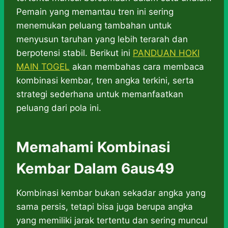
Pemain yang memantau tren ini sering
menemukan peluang tambahan untuk
menyusun taruhan yang lebih terarah dan
berpotensi stabil. Berikut ini
PANDUAN HOKI
MAIN TOGEL
akan membahas cara membaca
kombinasi kembar, tren angka terkini, serta
strategi sederhana untuk memanfaatkan
peluang dari pola ini.
Memahami Kombinasi
Kembar Dalam 6aus49
Kombinasi kembar bukan sekadar angka yang
sama persis, tetapi bisa juga berupa angka
yang memiliki jarak tertentu dan sering muncul