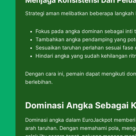
Menjaga Konsistensi Dan Pelu
Strategi aman melibatkan beberapa langkah b
Fokus pada angka dominan sebagai inti 
Tambahkan angka pendamping yang pote
Sesuaikan taruhan perlahan sesuai fase
Hindari angka yang sudah kehilangan ri
Dengan cara ini, pemain dapat mengikuti do
berlebihan.
Dominasi Angka Sebagai 
Dominasi angka dalam EuroJackpot memberi
arah taruhan. Dengan memahami pola, meng