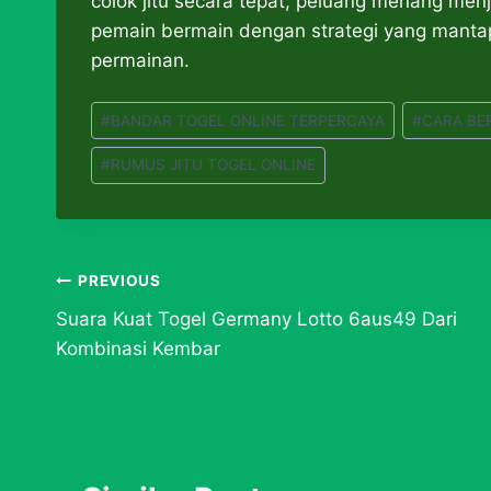
colok jitu secara tepat, peluang menang men
pemain bermain dengan strategi yang mantap, 
permainan.
Post
#
BANDAR TOGEL ONLINE TERPERCAYA
#
CARA BE
Tags:
#
RUMUS JITU TOGEL ONLINE
Post
PREVIOUS
Suara Kuat Togel Germany Lotto 6aus49 Dari
navigation
Kombinasi Kembar