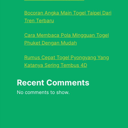
Bocoran Angka Main Togel Taipei Dari
Tren Terbaru
Cara Membaca Pola Mingguan Togel
Phuket Dengan Mudah
Rumus Cepat Togel Pyongyang Yang
Katanya Sering Tembus 4D
Recent Comments
No comments to show.