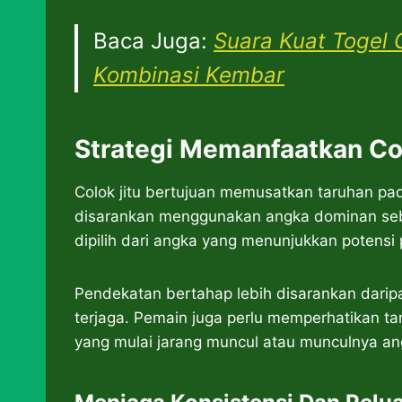
Baca Juga:
Suara Kuat Togel 
Kombinasi Kembar
Strategi Memanfaatkan Col
Colok jitu bertujuan memusatkan taruhan p
disarankan menggunakan angka dominan seb
dipilih dari angka yang menunjukkan potensi
Pendekatan bertahap lebih disarankan daripa
terjaga. Pemain juga perlu memperhatikan ta
yang mulai jarang muncul atau munculnya ang