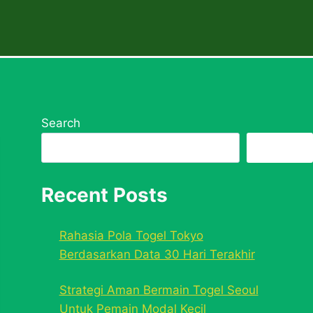
Search
Search
Recent Posts
Rahasia Pola Togel Tokyo
Berdasarkan Data 30 Hari Terakhir
Strategi Aman Bermain Togel Seoul
Untuk Pemain Modal Kecil