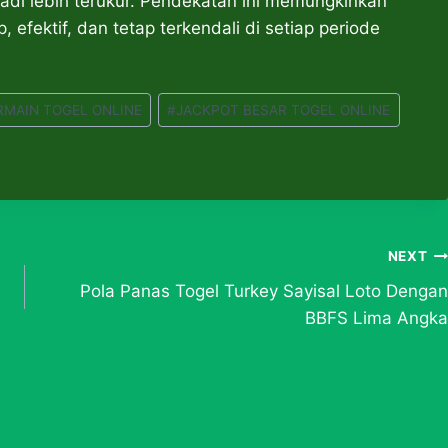
jadi lebih terukur. Pendekatan ini memungkinkan
efektif, dan tetap terkendali di setiap periode
RMAIN TOGEL ONLINE
#
JACKPOT BESAR TOGEL ONLINE
NEXT
Pola Panas Togel Turkey Sayisal Loto Dengan
BBFS Lima Angka