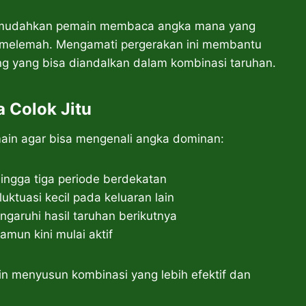
memudahkan pemain membaca angka mana yang
 melemah. Mengamati pergerakan ini membantu
g yang bisa diandalkan dalam kombinasi taruhan.
 Colok Jitu
main agar bisa mengenali angka dominan:
ingga tiga periode berdekatan
luktuasi kecil pada keluaran lain
aruhi hasil taruhan berikutnya
mun kini mulai aktif
n menyusun kombinasi yang lebih efektif dan