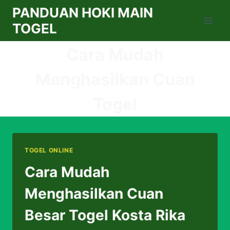
Skip
PANDUAN HOKI MAIN
to
TOGEL
content
Cara Mudah
Menghasilkan Cuan
Togel
TOGEL ONLINE
Cara Mudah
Menghasilkan Cuan
Besar Togel Kosta Rika