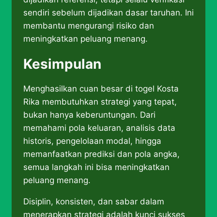
sendiri sebelum dijadikan dasar taruhan. Ini
membantu mengurangi risiko dan
meningkatkan peluang menang.
Kesimpulan
Menghasilkan cuan besar di togel Kosta
Rika membutuhkan strategi yang tepat,
bukan hanya keberuntungan. Dari
memahami pola keluaran, analisis data
historis, pengelolaan modal, hingga
memanfaatkan prediksi dan pola angka,
semua langkah ini bisa meningkatkan
peluang menang.
Disiplin, konsisten, dan sabar dalam
menerapkan strategi adalah kunci sukses