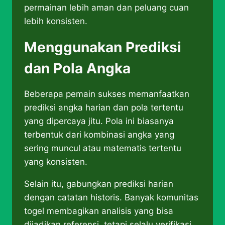
permainan lebih aman dan peluang cuan
lebih konsisten.
Menggunakan Prediksi
dan Pola Angka
Beberapa pemain sukses memanfaatkan
prediksi angka harian dan pola tertentu
yang dipercaya jitu. Pola ini biasanya
terbentuk dari kombinasi angka yang
sering muncul atau matematis tertentu
yang konsisten.
Selain itu, gabungkan prediksi harian
dengan catatan historis. Banyak komunitas
togel membagikan analisis yang bisa
dijadikan referensi, tetapi selalu verifikasi