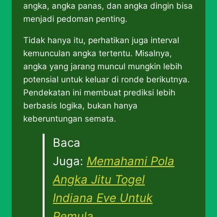
angka, angka panas, dan angka dingin bisa
menjadi pedoman penting.
Tidak hanya itu, perhatikan juga interval
kemunculan angka tertentu. Misalnya,
angka yang jarang muncul mungkin lebih
potensial untuk keluar di ronde berikutnya.
Pendekatan ini membuat prediksi lebih
berbasis logika, bukan hanya
keberuntungan semata.
Baca
Juga:
Memahami Pola
Angka Jitu Togel
Indiana Eve Untuk
Pemula