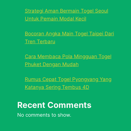
Strategi Aman Bermain Togel Seoul
Untuk Pemain Modal Kecil
Bocoran Angka Main Togel Taipei Dari
Tren Terbaru
Cara Membaca Pola Mingguan Togel
Phuket Dengan Mudah
Rumus Cepat Togel Pyongyang Yang
Katanya Sering Tembus 4D
Recent Comments
No comments to show.