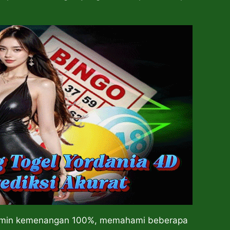
jamin kemenangan 100%, memahami beberapa