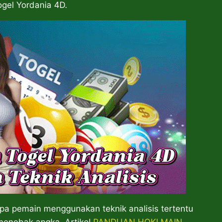
ogel Yordania 4D.
apa pemain menggunakan teknik analisis tertentu