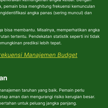
a, pemain bisa menghitung frekuensi kemunculan
gidentifikasi angka panas (sering muncul) dan
juga bisa membantu. Misalnya, memperhatikan angka
an tertentu. Pendekatan statistik seperti ini tidak
ungkinan prediksi lebih tepat.
 Frekuensi Manajemen Budget
an
 manajemen taruhan yang baik. Pemain perlu
tap aman dan mengurangi risiko kerugian besar.
bertahan untuk peluang jangka panjang.