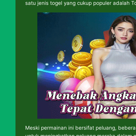
satu jenis togel yang cukup populer adalah T
Meski permainan ini bersifat peluang, beber