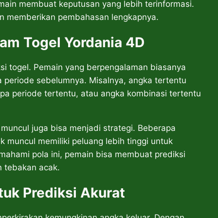
main membuat keputusan yang lebih terinformasi.
n memberikan pembahasan lengkapnya.
am Togel Yordania 4D
si togel. Pemain yang berpengalaman biasanya
 periode sebelumnya. Misalnya, angka tertentu
a periode tertentu, atau angka kombinasi tertentu
 muncul juga bisa menjadi strategi. Beberapa
muncul memiliki peluang lebih tinggi untuk
ahami pola ini, pemain bisa membuat prediksi
n tebakan acak.
uk Prediksi Akurat
emperkirakan kemungkinan angka keluar. Dengan