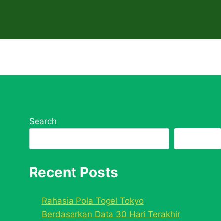
Search
Search
Recent Posts
Rahasia Pola Togel Tokyo
Berdasarkan Data 30 Hari Terakhir