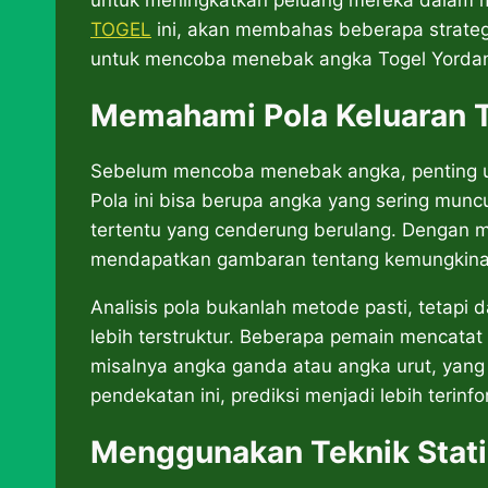
untuk meningkatkan peluang mereka dalam 
TOGEL
ini, akan membahas beberapa strateg
untuk mencoba menebak angka Togel Yordani
Memahami Pola Keluaran T
Sebelum mencoba menebak angka, penting u
Pola ini bisa berupa angka yang sering muncu
tertentu yang cenderung berulang. Dengan m
mendapatkan gambaran tentang kemungkina
Analisis pola bukanlah metode pasti, tetapi
lebih terstruktur. Beberapa pemain mencatat
misalnya angka ganda atau angka urut, yang
pendekatan ini, prediksi menjadi lebih terin
Menggunakan Teknik Statis