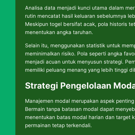
Analisa data menjadi kunci utama dalam mer
rutin mencatat hasil keluaran sebelumnya l
Meskipun togel bersifat acak, pola historis t
menentukan angka taruhan.
Selain itu, menggunakan statistik untuk me
meminimalkan risiko. Pola seperti angka favor
menjadi acuan untuk menyusun strategi. Pema
memiliki peluang menang yang lebih tinggi
Strategi Pengelolaan Moda
Manajemen modal merupakan aspek penting y
Bermain tanpa batasan modal dapat menyebab
menentukan batas modal harian dan target 
permainan tetap terkendali.