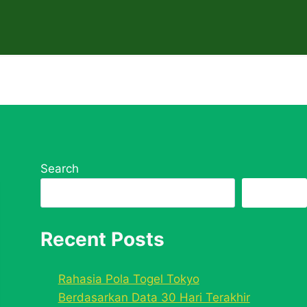
Search
Search
Recent Posts
Rahasia Pola Togel Tokyo
Berdasarkan Data 30 Hari Terakhir