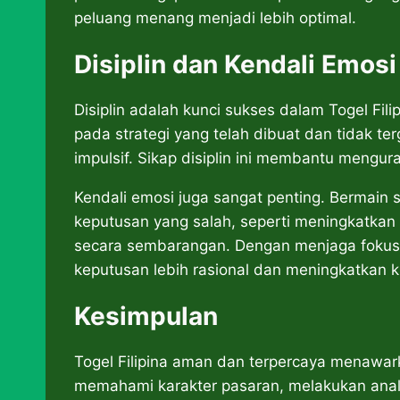
peluang menang menjadi lebih optimal.
Disiplin dan Kendali Emos
Disiplin adalah kunci sukses dalam Togel Fil
pada strategi yang telah dibuat dan tidak 
impulsif. Sikap disiplin ini membantu mengura
Kendali emosi juga sangat penting. Bermai
keputusan yang salah, seperti meningkatka
secara sembarangan. Dengan menjaga fokus
keputusan lebih rasional dan meningkatkan ku
Kesimpulan
Togel Filipina aman dan terpercaya menawa
memahami karakter pasaran, melakukan anali