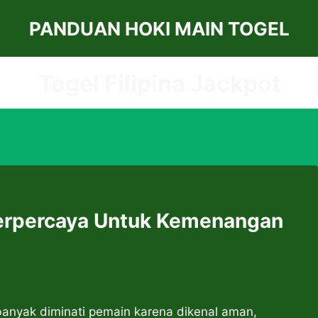
PANDUAN HOKI MAIN TOGEL
Togel Filipina Jackpot
Terpercaya Untuk Kemenangan
 banyak diminati pemain karena dikenal aman,