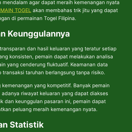
man mendalam agar dapat meraih kemenangan nyata
 MAIN TOGEL
akan membahas trik jitu yang dapat
n di permainan Togel Filipina.
dan Keunggulannya
transparan dan hasil keluaran yang teratur setiap
ang konsisten, pemain dapat melakukan analisa
in yang cenderung fluktuatif. Keamanan data
p transaksi taruhan berlangsung tanpa risiko.
ng kemenangan yang kompetitif. Banyak pemain
a adanya riwayat keluaran yang dapat diakses
ik dan keunggulan pasaran ini, pemain dapat
katkan peluang meraih kemenangan nyata.
n Statistik